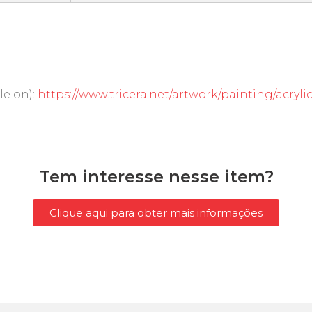
le on):
https://www.tricera.net/artwork/painting/acryli
Tem interesse nesse item?
Clique aqui para obter mais informações