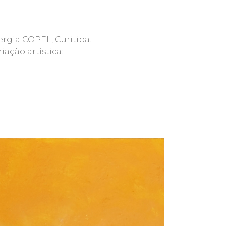
ergia COPEL, Curitiba.
ação artística: