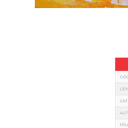
Luz do sol / acríli
CÓ
GÊ
CAT
AUT
TÍT