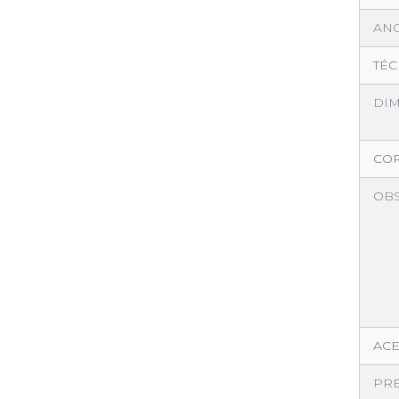
AN
TÉC
DI
CO
OB
AC
PR