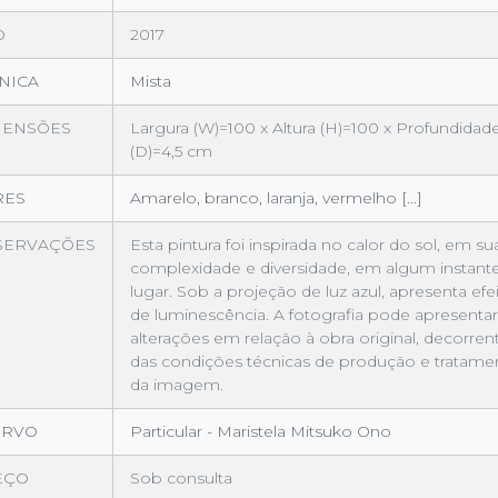
O
2017
NICA
Mista
MENSÕES
Largura (W)=100 x Altura (H)=100 x Profundidad
(D)=4,5 cm
RES
Amarelo, branco, laranja, vermelho [...]
SERVAÇÕES
Esta pintura foi inspirada no calor do sol, em su
complexidade e diversidade, em algum instant
lugar. Sob a projeção de luz azul, apresenta efe
de luminescência. A fotografia pode apresentar
alterações em relação à obra original, decorren
das condições técnicas de produção e tratame
da imagem.
ERVO
Particular - Maristela Mitsuko Ono
EÇO
Sob consulta