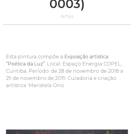
0003)
Artes
Esta pintura compõe a
Exposição artística
“Poética da Luz”
. Local: Espaço Energia COPEL,
Curitiba. Período: de 28 de novembro de 2018 a
29 de novembro de 2019. Curadoria e criação
artística: Maristela Ono.