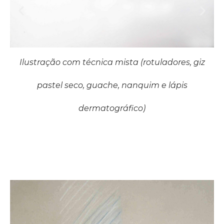
Ilustração com técnica mista (rotuladores, giz
Ilustração com técnica mista (rotuladores, giz
pastel seco, guache, nanquim e lápis
pastel seco, guache, nanquim e lápis
dermatográfico)
dermatográfico)