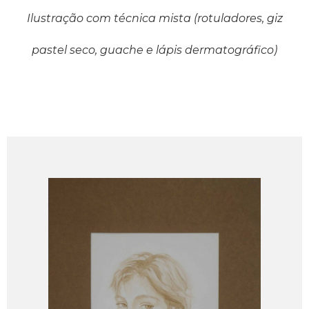
Ilustração com técnica mista (rotuladores, giz
Ilustração com técnica mista (rotuladores, giz
pastel seco, guache, nanquim e lápis
pastel seco, guache e lápis dermatográfico)
dermatográfico)